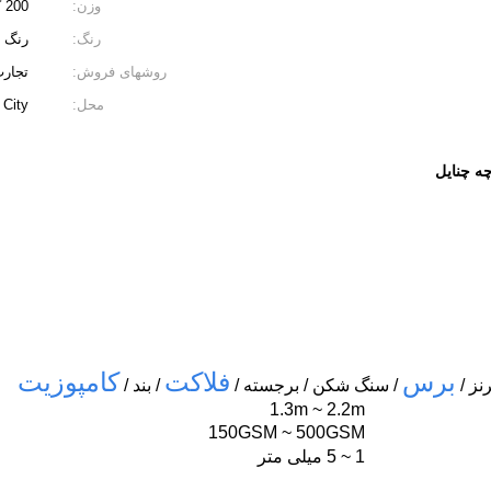
وزن:
200 گرم / ㎡
رنگ:
رنگ 
روشهای فروش:
تجارت
محل:
Haining City
ه چنایل
برس
فلاکت
کامپوزیت
نز /
/ سنگ شکن / برجسته /
/ بند /
1.3m ~ 2.2m
150GSM ~ 500GSM
1 ~ 5 میلی متر