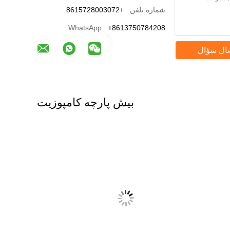
شماره تلفن :
+8615728003072
WhatsApp :
+8613750784208
ال سؤال
بیش پارچه کامپوزیت