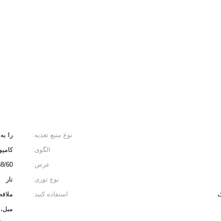
نوع منبع تغذیه:
را به
الگوی:
کامپو
عرض:
/60 &quot;
نوع توری:
تار
ک
استفاده کنید:
ملافه
مبل، 