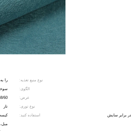
نوع منبع تغذیه:
را به
الگوی:
سوخت
عرض:
/60 &quot;
نوع توری:
تار
در برابر سایش
استفاده کنید:
کیسه،
مبل، 