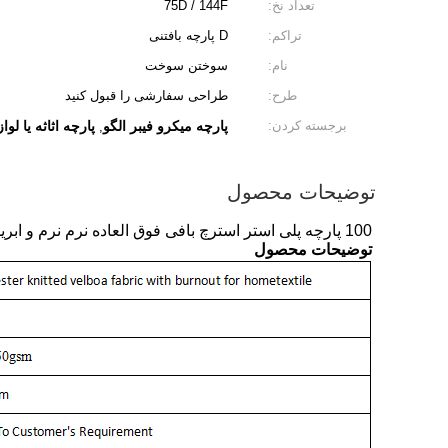
تعداد نخ:
75D / 144F
تراکم:
D پارچه بافتنی
نام:
سوختن سوخت
طرح:
طراحی سفارشی را قبول کنید
برجسته کردن:
پارچه میکرو فیبر الگو
پارچه اثاثه یا ل
,
توضیحات محصول
100 پارچه پلی استر استرچ بافی فوق العاده نرم نرم و ابریشم پارچه مخملی برای تولید کننده کمپرسور در چین
توضیحات محصول