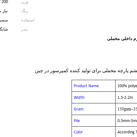
وزن:
200 گرم
رنگ:
نیاز 
استفاده:
منسو
بندر:
شانگه
وازم داخلی مخملی