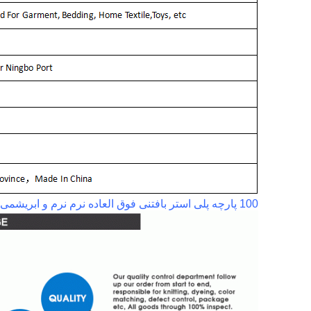
100 پارچه پلی استر بافتنی فوق العاده نرم نرم و ابریشمی پارچه مخملی ابریشمی برای انواع پارچه های مشکی ساخته شده در چین