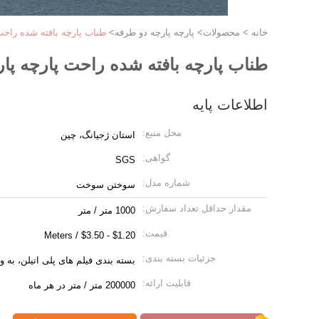
خانه
>
محصولات
>
پارچه پارچه دو طرفه
>
طناب پارچه بافته شده راحت پارچه پارچه m
طناب پارچه بافته شده راحت پارچه پارچه 0.5mm-5mm ارتفا
اطلاعات پایه
محل منبع:
استان ژجیانگ، چین
گواهی:
SGS
شماره مدل:
سوختن سوخت
مقدار حداقل تعداد سفارش:
1000 متر / متر
قیمت:
$1.20 - $3.50 / Meters
جزئیات بسته بندی:
بسته بندی فیلم های پلی اتیلن، به وی
قابلیت ارائه:
200000 متر / متر در هر ماه